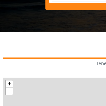
Tene
+
−