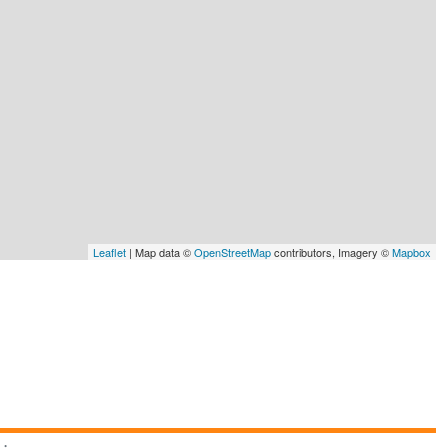
Leaflet
| Map data ©
OpenStreetMap
contributors, Imagery ©
Mapbox